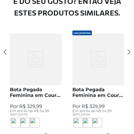
É DO SEU GOSTO? ENTÃO VEJA
ESTES PRODUTOS SIMILARES.
Lançamentos
Bota Pegada
Bota Pegada
Feminina em Couro
Feminina em Couro
Pinhão Cano Curto
Preto Cano Curto
R$
329
,
99
R$
329
,
99
280512-04
280512-05
Em até
6
x de
R$
54
,
99
Em até
6
x de
R$
54
,
99
sem juros
sem juros