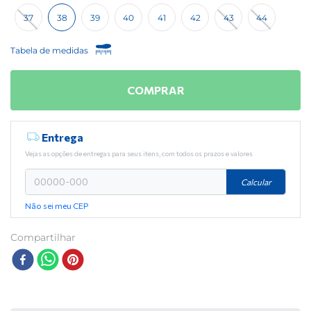
37
38
39
40
41
42
43
44
Tabela de medidas
COMPRAR
Entrega
Vejas as opções de entregas para seus itens, com todos os prazos e valores
Calcular
Não sei meu CEP
Compartilhar