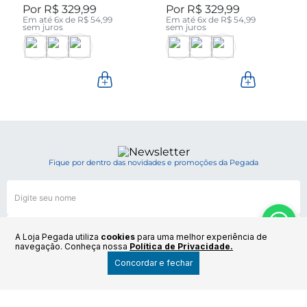
R$
329
,
99
R$
329
,
99
280512-04
280512-05
Em até
6
x de
R$
54
,
99
Em até
6
x de
R$
54
,
99
sem juros
sem juros
Fique por dentro das novidades e promoções da Pegada
A Loja Pegada utiliza
cookies
para uma melhor experiência de
navegação. Conheça nossa
Política de Privacidade.
Por R$
349.99
Concordar e fechar
COMPRAR
6x de R$ 58.33