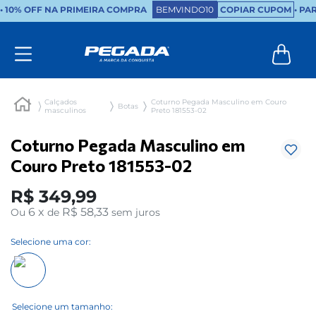
•
10% OFF NA PRIMEIRA COMPRA
BEMVINDO10
COPIAR CUPOM
• PA
Calçados
Coturno Pegada Masculino em Couro
Botas
masculinos
Preto 181553-02
Coturno Pegada Masculino em
Couro Preto 181553-02
R$
349
,
99
6
x
R$ 58,33
Ou
de
sem juros
Selecione uma cor: