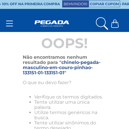
•
10% OFF NA PRIMEIRA COMPRA
BEMVINDO10
COPIAR CUPOM
• PA
OOPS!
Não encontramos nenhum
resultado para "
chinelo-pegada-
masculino-em-couro-pinhao-
133151-01-133151-01
"
O que eu devo fazer?
Verifique os termos digitados.
Tente utilizar uma única
palavra.
Utilize termos genéricos na
busca.
Tente utilizar sinônimos do
termo desejado.