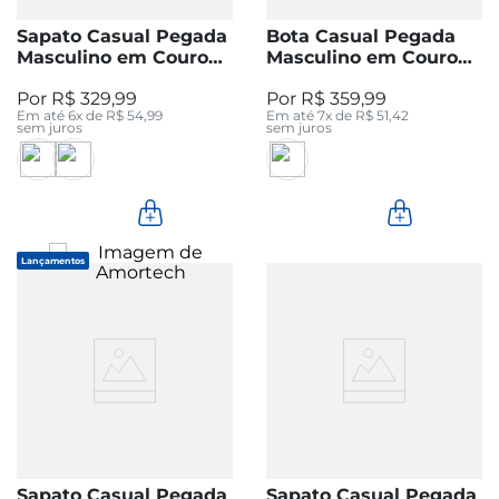
Sapato Casual Pegada
Bota Casual Pegada
Masculino em Couro
Masculino em Couro
Preto 127602-01
Mascavo 126753-05
R$
329
,
99
R$
359
,
99
Em até
6
x de
R$
54
,
99
Em até
7
x de
R$
51
,
42
sem juros
sem juros
Lançamentos
Sapato Casual Pegada
Sapato Casual Pegada