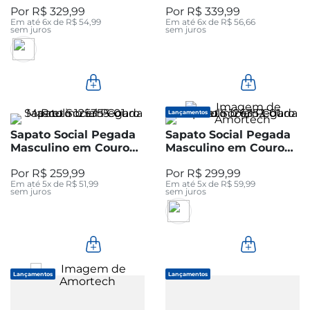
R$
329
,
99
R$
339
,
99
Em até
6
x de
R$
54
,
99
Em até
6
x de
R$
56
,
66
sem juros
sem juros
Lançamentos
Sapato Social Pegada
Sapato Social Pegada
Masculino em Couro
Masculino em Couro
Preto 125355-01
Preto 126352-01
R$
259
,
99
R$
299
,
99
Em até
5
x de
R$
51
,
99
Em até
5
x de
R$
59
,
99
sem juros
sem juros
Lançamentos
Lançamentos