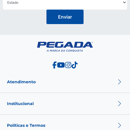
Seja para um dia no escritório ou um evento especial, nossos sapatos
são a escolha ideal para complementar seu visual. Tudo de forma leve
e que acompanha a dinâmica do seu dia.
COURO E DURABILIDADE GARANTIDA
Fique por dentro das novidades e promoções da Pegada
Utilizando couro de alta qualidade, os sapatos da Pegada são
sinônimo de durabilidade e elegância atemporal. Com um cuidadoso
processo de fabricação e acabamento, cada par é feito para resistir ao
teste do tempo, mantendo sua sofisticação e integridade mesmo
após anos de uso.
COMO ESCOLHER UM SAPATO SOCIAL
MASCULINO?
Na hora de escolher um sapato social masculino, é essencial
considerar não apenas o estilo, mas também o conforto e a
qualidade do material. Opte por modelos que ofereçam suporte
adequado e tecnologias de amortecimento para garantir o conforto
durante longos períodos de uso.
EM QUAIS OCASIÕES UTILIZAR O SAPATO
Enviar
SOCIAL MASCULINO?
Os sapatos sociais masculinos são ideais para ocasiões formais, como
eventos corporativos, casamentos e jantares elegantes. Eles também
podem ser uma escolha sofisticada para ocasiões semiformais, como
encontros românticos ou saídas noturnas.
QUAIS ROUPAS DEVO UTILIZAR COM O SAPATO