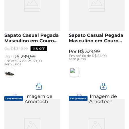
Sapato Casual Pegada
Sapato Casual Pegada
Masculino em Couro
Masculino em Couro
Preto 127601-01
Chocolate 126116-04
R$
349
,
99
14%
OFF
R$
329
,
99
Em até
6
x de
R$
54
,
99
R$
299
,
99
sem juros
Em até
5
x de
R$
59
,
99
sem juros
Lançamentos
Lançamentos