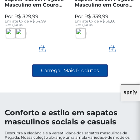
Masculino em Couro
Masculino em Couro
Chocolate 127603-05
Chocolate 126754-05
R$
329
,
99
R$
339
,
99
Em até
6
x de
R$
54
,
99
Em até
6
x de
R$
56
,
66
sem juros
sem juros
Ajuda
MAIS VISTOS
Tênis Pegada
Tênis Pegada
Feminino em Couro
Feminino em Couro