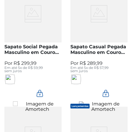
Sapato Social Pegada
Sapato Casual Pegada
Masculino em Couro
Masculino em Couro
Preto 126353-01
Pinhão 126709-03
R$
299
,
99
R$
289
,
99
Em até
5
x de
R$
59
,
99
Em até
5
x de
R$
57
,
99
sem juros
sem juros
Lançamentos