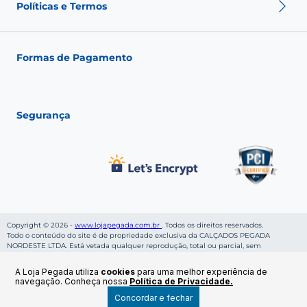
Nossas Lojas
Políticas e Termos
Fale conosco
Seja um franqueado
Fashion Club
Política de Envio
Política de Troca
Formas de Pagamento
Política de Privacidade
Política de pagamento
Termos de Uso
Segurança
Copyright © 2026 -
www.lojapegada.com.br
. Todos os direitos reservados.
Todo o conteúdo do site é de propriedade exclusiva da CALÇADOS PEGADA
NORDESTE LTDA. Está vetada qualquer reprodução, total ou parcial, sem
autorização, conforme nossa Política de Privacidade. Preços e condições de
pagamentos válidos enquanto durar os estoques. CALÇADOS PEGADA NORDESTE
A Loja Pegada utiliza
cookies
para uma melhor experiência de
LTDA, inscrito sob CNPJ: 06.269.953/0001-36, localizado na Rua Cruzeiro da Rocha,
navegação. Conheça nossa
Política de Privacidade.
S/N - Bairro Cruzeiro - CEP: 46800-000 - Ruy Barbosa - BA.
Concordar e fechar