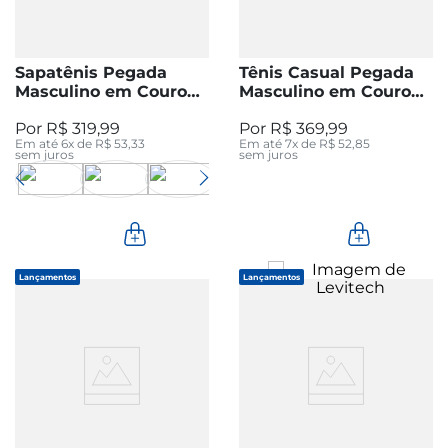
Sapatênis Pegada
Tênis Casual Pegada
Masculino em Couro
Masculino em Couro
Milk 110605-05
Silver 111704-05
R$
319
,
99
R$
369
,
99
Em até
6
x de
R$
53
,
33
Em até
7
x de
R$
52
,
85
sem juros
sem juros
Lançamentos
Lançamentos