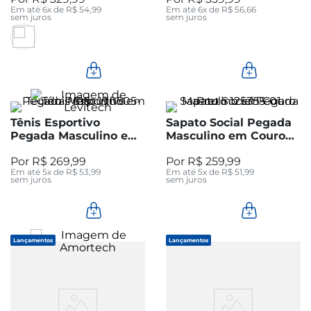
Em até
6
x de
R$
54
,
99
Em até
6
x de
R$
56
,
66
sem juros
sem juros
Tênis Esportivo
Sapato Social Pegada
Pegada Masculino em
Masculino em Couro
Tecido Preto 190505-
Preto 125355-01
R$
269
,
99
R$
259
,
99
05
Em até
5
x de
R$
53
,
99
Em até
5
x de
R$
51
,
99
sem juros
sem juros
Lançamentos
Lançamentos