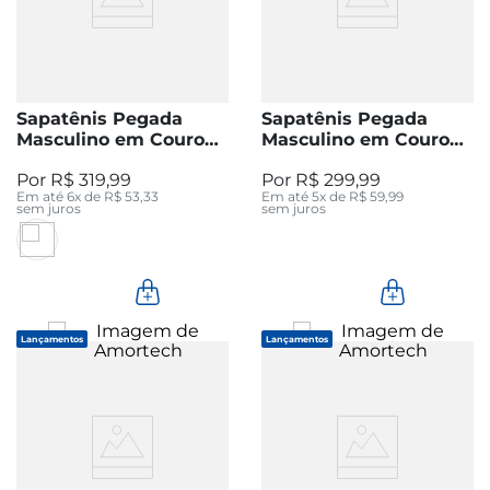
Sapatênis Pegada
Sapatênis Pegada
Masculino em Couro
Masculino em Couro
Preto 112502-06
Blue 119312-07
R$
319
,
99
R$
299
,
99
Em até
6
x de
R$
53
,
33
Em até
5
x de
R$
59
,
99
sem juros
sem juros
Lançamentos
Lançamentos