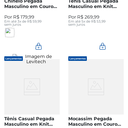
Chinelo Pegada
Tênis Casual Pegada
Masculino em Couro
Masculino em Knit
Areia 134803-04
Preto 110451-05
R$
179
,
99
R$
269
,
99
Em até
3
x de
R$
59
,
99
Em até
5
x de
R$
53
,
99
sem juros
sem juros
Lançamentos
Lançamentos
Tênis Casual Pegada
Mocassim Pegada
Masculino em Knit
Masculino em Couro