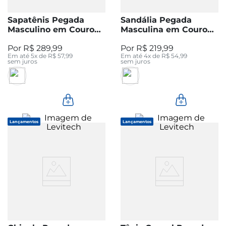
Sapatênis Pegada
Sandália Pegada
Masculino em Couro
Masculina em Couro
Milk 119312-02
Cravo 134854-02
R$
289
,
99
R$
219
,
99
Em até
5
x de
R$
57
,
99
Em até
4
x de
R$
54
,
99
sem juros
sem juros
Lançamentos
Lançamentos