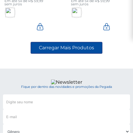
Em até
5
x de
R$
59
,
99
Em até
5
x de
R$
59
,
99
sem juros
sem juros
Fique por dentro das novidades e promoções da Pegada