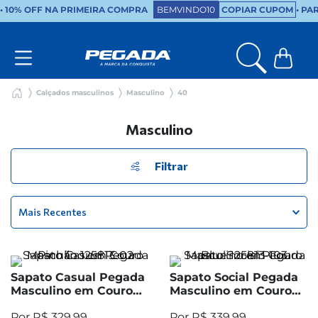
•
10% OFF NA PRIMEIRA COMPRA
BEMVINDO10
COPIAR CUPOM
• PA
Calçados masculinos
Masculino
40
Masculino
Filtrar
Mais Recentes
Sapato Casual Pegada
Sapato Social Pegada
Masculino em Couro
Masculino em Couro
Pinhão 125813-02
Blue 125813-103
R$
329
,
99
R$
339
,
99