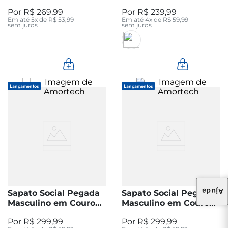
Marinho 110451-04
Pinhão 142501-03
R$
269
,
99
R$
239
,
99
Em até
5
x de
R$
53
,
99
Em até
4
x de
R$
59
,
99
sem juros
sem juros
Lançamentos
Lançamentos
Ajuda
Sapato Social Pegada
Sapato Social Pegada
Masculino em Couro
Masculino em Couro
Preto 126352-01
Preto 126353-01
R$
299
,
99
R$
299
,
99