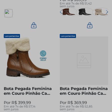
Em até
7
x de
R$
51
,
42
sem juros
Lançamentos
Lançamentos
Bota Pegada Feminina
Bota Pegada Feminina
em Couro Pinhão Cano
em Couro Pinhão Cano
Curto 281495-04
Curto Slouch 282501-
R$
399
,
99
R$
369
,
99
02
Em até
7
x de
R$
57
,
14
Em até
7
x de
R$
52
,
85
sem juros
sem juros