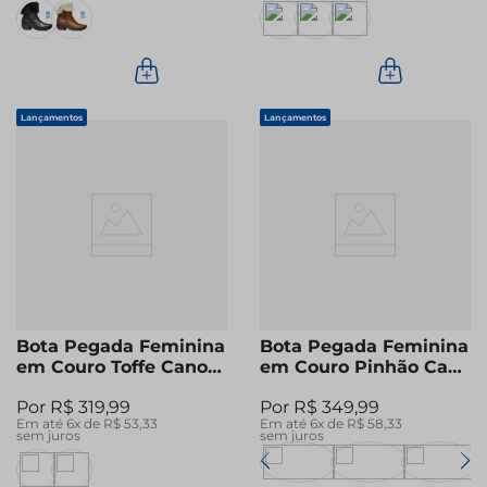
Lançamentos
Lançamentos
Bota Pegada Feminina
Bota Pegada Feminina
em Couro Toffe Cano
em Couro Pinhão Cano
Curto 282301-08
Curto 282008-06
R$
319
,
99
R$
349
,
99
Em até
6
x de
R$
53
,
33
Em até
6
x de
R$
58
,
33
sem juros
sem juros