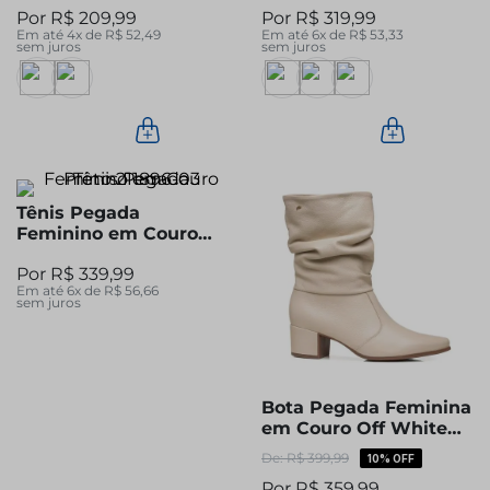
R$
209
,
99
R$
319
,
99
Em até
4
x de
R$
52
,
49
Em até
6
x de
R$
53
,
33
sem juros
sem juros
Tênis Pegada
Feminino em Couro
Preto 211896-03
R$
339
,
99
Em até
6
x de
R$
56
,
66
sem juros
Bota Pegada Feminina
em Couro Off White
Cano Médio Slouch
R$
399
,
99
10%
OFF
280901-08
R$
359
,
99