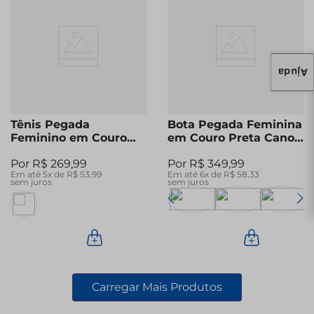
Ajuda
Tênis Pegada
Bota Pegada Feminina
Feminino em Couro
em Couro Preta Cano
Off White 211164-02
Curto 282008-05
R$
269
,
99
R$
349
,
99
Em até
5
x de
R$
53
,
99
Em até
6
x de
R$
58
,
33
sem juros
sem juros