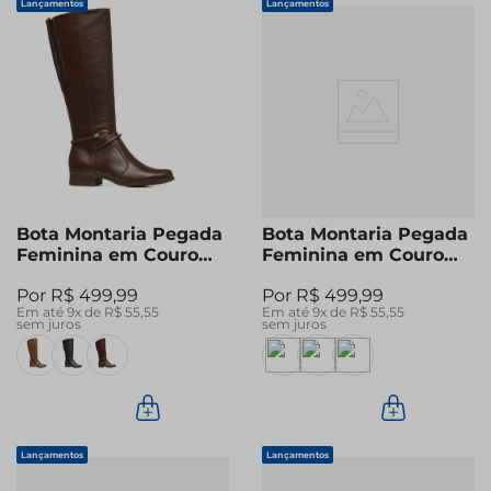
Lançamentos
Lançamentos
Bota Montaria Pegada
Bota Montaria Pegada
Feminina em Couro
Feminina em Couro
Pinhão Cano Longo
Preta Cano Longo
R$
499
,
99
R$
499
,
99
282064-05
282064-02
Em até
9
x de
R$
55
,
55
Em até
9
x de
R$
55
,
55
sem juros
sem juros
Lançamentos
Lançamentos