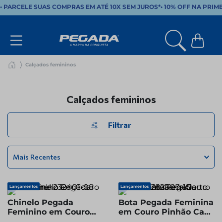
• PARCELE SUAS COMPRAS EM ATÉ 10X SEM JUROS*
•
10% OFF NA PRIM
Calçados femininos
Calçados femininos
Filtrar
Mais Recentes
Lançamentos
Lançamentos
Chinelo Pegada
Bota Pegada Feminina
Feminino em Couro
em Couro Pinhão Cano
Camel 232401-08
Curto 282003-15