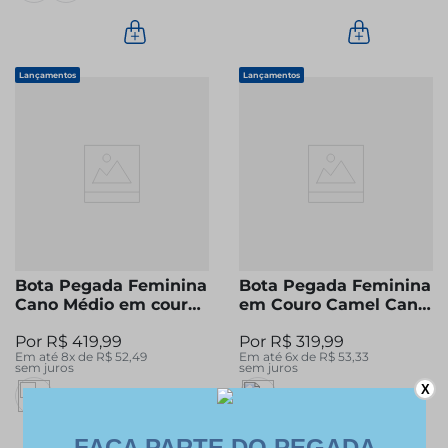
Lançamentos
Lançamentos
Bota Pegada Feminina
Bota Pegada Feminina
Cano Médio em couro
em Couro Camel Cano
Camel com Pelo
Curto 281191-02
R$
419
,
99
R$
319
,
99
281192-02
Em até
8
x de
R$
52
,
49
Em até
6
x de
R$
53
,
33
sem juros
sem juros
X