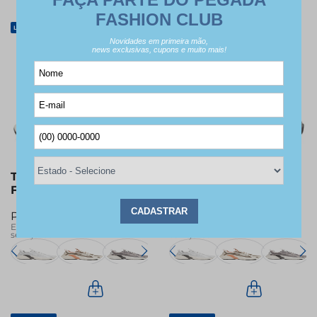
Lançamentos
Lançamentos
Tênis Chunky Pegada
Tênis Chunky Pegada
Feminino em Tecido
Feminino em Tecido
Preto 291601-04
Grey 291601-03
R$
329
,
99
R$
329
,
99
Em até
6
x de
R$
54
,
99
Em até
6
x de
R$
54
,
99
sem juros
sem juros